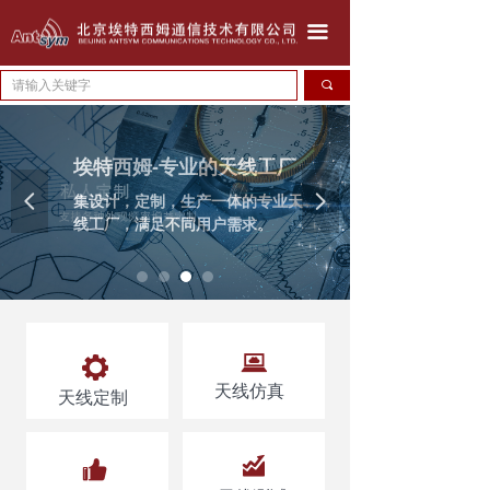
北京埃特西姆---只为生产好天线！！！
끀
公司简介
끠
产品中心
埃特西姆-专业的天线工厂
天线定做
集设计，定制，生产一体的专业天
넳
넲
联系我们
线工厂，满足不同用户需求。
公司动态
끶
뀵
天线仿真
天线定制
낉
뀗