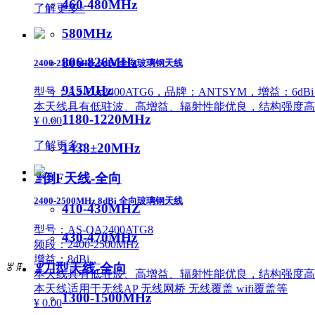
460-480MHz
了解更多>
580MHz
806-826MHz
2400-2500MHz 6dBi 全向玻璃钢天线
915MHz
型号：AS-OA2400ATG6，品牌：ANTSYM，增益：6dB
本天线具有低驻波、高增益、辐射性能优良，结构强度高
1180-1220MHz
¥ 0.00
了解更多>
1438±20MHz
ꁇ
倒F天线-全向
2400-2500MHz 8dBi 全向玻璃钢天线
410-430MHZ
型号：AS-OA2400ATG8
430-470MHz
频段：2400-2500MHz
增益：8dBi，
ꁇ
刀型天线-全向
ꂃ
ꁹ
本天线具有低驻波、高增益、辐射性能优良，结构强度高
本天线适用于无线AP 无线网桥 无线覆盖 wifi覆盖等
1300-1500MHz
¥ 0.00