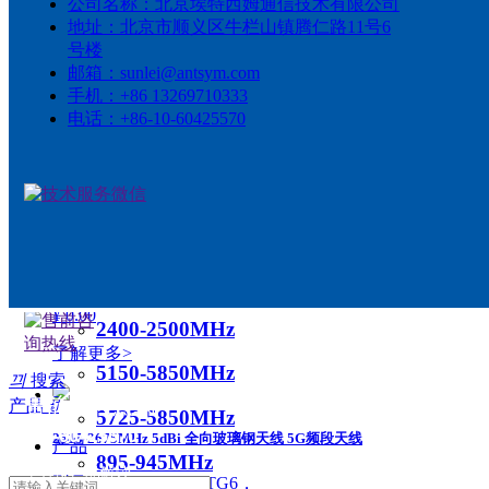
公司名称：
北京埃特西姆通信技术有限公司
700-1000MHz
本天线适用于气象雷达以及机场雷达 导航台用
地址：
北京市顺义区牛栏山镇腾仁路11号6
¥ 0.00
号楼
1000-1500MHz
了解更多>
邮箱：
sunlei@antsym.com
手机：
+86 13269710333
2400-2500MHz
电话：
+86-10-60425570
ꁇ
扇区天线-定向
2400-2500MHz 10dBi 全向玻璃钢天线 垂直极化
566-678MHz
型号：AS-OA2400ATG10
频率：2400-2500Mhz
806-826MHz
增益：10dBi，
本天线具有低驻波、高增益、辐射性能优良，结构强度高
1400-1500MHz
本天线可适用于无线通信，wifi覆盖接收 无线AP等
¥ 0.00
2400-2500MHz
了解更多>
5150-5850MHz
끠
搜索
售前咨询热线
产品
ꀁ
5725-5850MHz
010-60425570
2515-2675MHz 5dBi 全向玻璃钢天线 5G频段天线
产品
895-945MHz
全方位产品解读
型号：AS-OA2595ATG6，