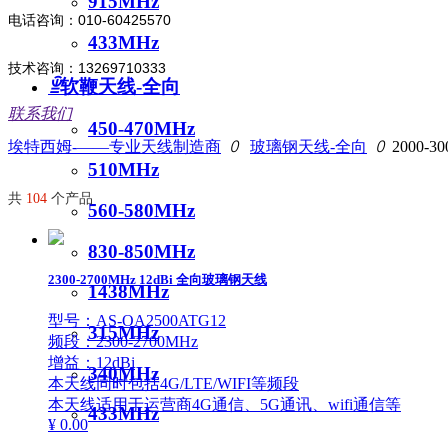
915MHz
电话咨询：010-60425570
433MHz
技术咨询：13269710333
ꁇ
软鞭天线-全向
联系我们
450-470MHz
埃特西姆-——专业天线制造商
ꄲ
玻璃钢天线-全向
ꄲ
2000-3
510MHz
共
104
个产品
560-580MHz
830-850MHz
2300-2700MHz 12dBi 全向玻璃钢天线
1438MHz
型号：AS-OA2500ATG12
315MHz
频段：2300-2700MHz
增益：12dBi
340MHz
本天线同时包括4G/LTE/WIFI等频段
本天线适用于运营商4G通信、5G通讯、wifi通信等
433MHz
¥ 0.00