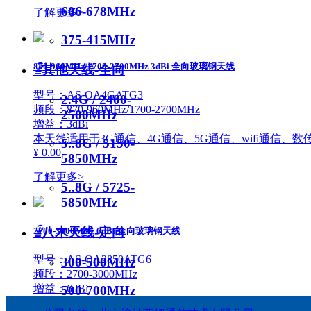
606-678MHz
了解更多>
375-415MHz
870-960MHz/1700-2700MHz 3dBi 全向玻璃钢天线
ꁇ
其他天线-全向
型号：AS-OA4GATG3
2.4G / 2400-
频段：870-960MHz/1700-2700MHz
2500MHz
增益：3dBi
本天线适用于3G通信、4G通信、5G通信、wifi通信、
5..8G / 5150-
¥ 0.00
5850MHz
了解更多>
5..8G / 5725-
5850MHz
ꁇ
八木天线-定向
2700-3000MHz 6dBi 全向玻璃钢天线
型号：AS-OA2850ATG6
300-500MHz
频段：2700-3000MHz
增益：6dBi
500-700MHz
本天线具有低驻波、高增益、辐射性能优良，结构强度高