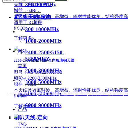
300-400MHz
品牌：ANTSYM，
增益：6dBi，
ꁇ
本天线具有低驻波、高增益、辐射性能优良，结构强度高
平板天线-定向
适用于5G频段
专业技术咨询
¥ 0.00
300-1000MHz
了解更多>
1000-2000MHz
网站
2400-2500/5150-
成熟解决方案
5850MHZ
2200-2300MHz 3dBi 全向玻璃钢天线
首页
2000-3000MHz
型号：AS-OA2250ATG3
频段：2200-2300MHz
公司
网站导航
3000-5000MHz
增益：6dBi
技术服务微信
本天线具有低驻波、高增益、辐射性能优良，结构强度高
5000-6000MHz
友情链接：
天线工厂
天线厂家定制
刀型天线
倒F天线
车载军用天线
机载天线
A
简介
¥ 0.00
6000-9000MHz
了解更多>
产品
喇叭天线-定向
中心