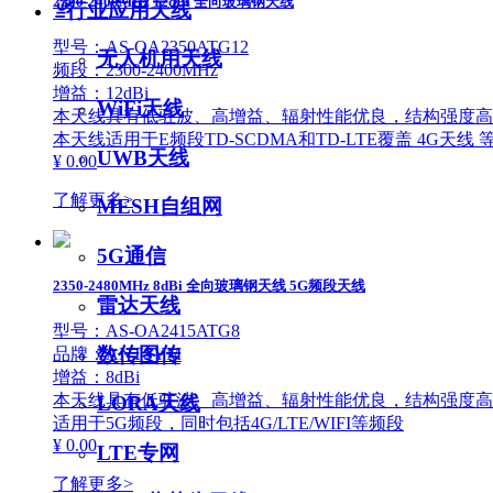
2300-2400MHz 12dBi 全向玻璃钢天线
ꁇ
行业应用天线
型号：AS-OA2350ATG12
无人机用天线
频段：2300-2400MHz
增益：12dBi
WiFi天线
本天线具有低驻波、高增益、辐射性能优良，结构强度高
本天线适用于E频段TD-SCDMA和TD-LTE覆盖 4G天线 
UWB天线
¥ 0.00
了解更多>
MESH自组网
5G通信
2350-2480MHz 8dBi 全向玻璃钢天线 5G频段天线
雷达天线
型号：AS-OA2415ATG8
数传图传
品牌：ANTSYM
增益：8dBi
本天线具有低驻波、高增益、辐射性能优良，结构强度高
LORA天线
适用于5G频段，同时包括4G/LTE/WIFI等频段
¥ 0.00
LTE专网
了解更多>