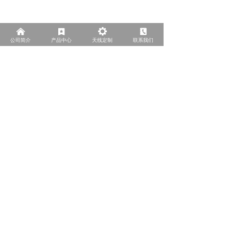
낀
끈
끶
끐
公司简介
产品中心
天线定制
联系我们
北京埃特西姆通信技术有限公司
地址：
北京市顺义区牛栏山镇腾仁路11号6号楼
电话：
+86-10-60425570
手机：
+86 13269710333
邮箱：
sunlei@antsym.com
技术服务微信
京ICP备18033550号-2