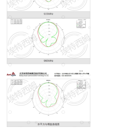
낀
끈
끶
끐
公司简介
产品中心
天线定制
联系我们