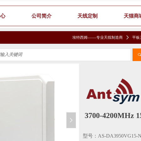
中心
公司简介
天线定制
天猫商
埃特西姆-——专业天线制造商
ꄲ
平板
3700-4200MH
넲
型号：AS-DA3950VG1