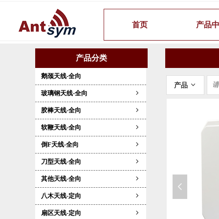
首页
产品
产品分类
鹅颈天线-全向
产品
ꀁ
玻璃钢天线-全向
ꁇ
胶棒天线-全向
ꁇ
软鞭天线-全向
ꁇ
倒F天线-全向
ꁇ
刀型天线-全向
ꁇ
其他天线-全向
ꁇ
넳
八木天线-定向
ꁇ
扇区天线-定向
ꁇ