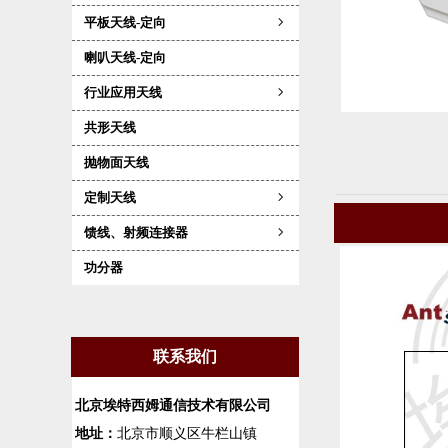
平板天线-定向
ꁇ
喇叭天线-定向
行业应用天线
ꁇ
共形天线
抛物面天线
定制天线
ꁇ
馈线、射频连接器
ꁇ
功分器
联系我们
北京埃特西姆通信技术有限公司
地址：
北京市顺义区牛栏山镇