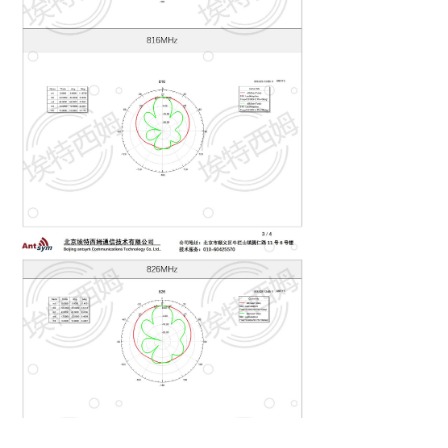
낀
끈
끶
끐
公司简介
产品中心
天线定制
联系我们