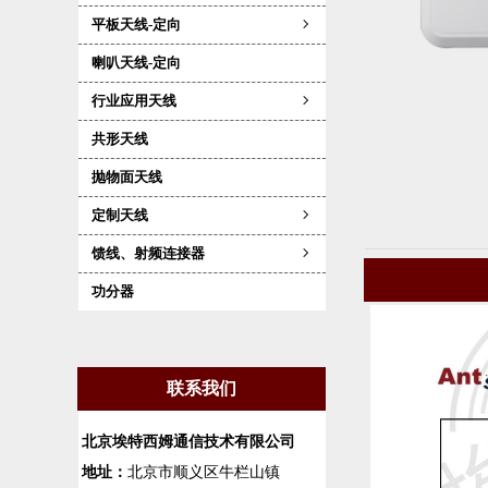
平板天线-定向
ꁇ
喇叭天线-定向
行业应用天线
ꁇ
共形天线
抛物面天线
定制天线
ꁇ
馈线、射频连接器
ꁇ
功分器
联系我们
北京埃特西姆通信技术有限公司
地址：
北京市顺义区牛栏山镇