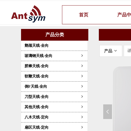
首页
产品
产品分类
鹅颈天线-全向
产品
ꀁ
玻璃钢天线-全向
ꁇ
胶棒天线-全向
ꁇ
软鞭天线-全向
ꁇ
倒F天线-全向
ꁇ
刀型天线-全向
ꁇ
其他天线-全向
ꁇ
넳
八木天线-定向
ꁇ
扇区天线-定向
ꁇ