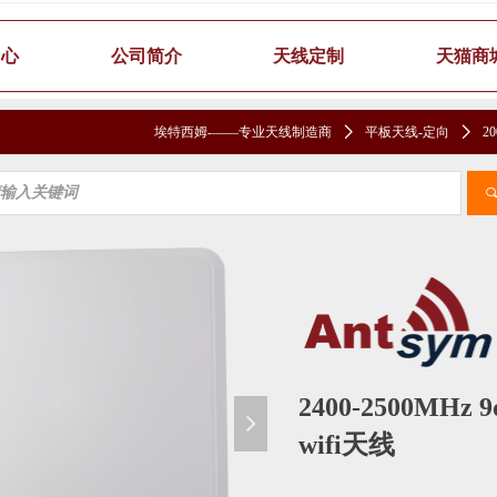
中心
公司简介
天线定制
天猫商
埃特西姆-——专业天线制造商
ꄲ
平板天线-定向
ꄲ
20
2400-2500MH
넲
wifi天线