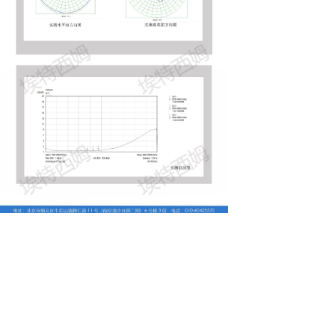
낀
끈
끶
끐
公司简介
产品中心
天线定制
联系我们
北京埃特西姆通信技术有限公司
地址：
北京市顺义区牛栏山镇腾仁路11号6号楼
电话：
+86-10-60425570