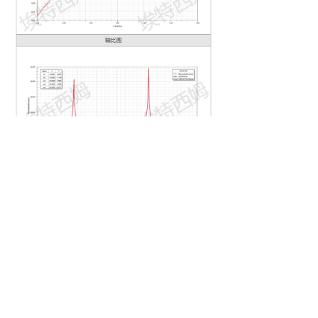
낀
끈
끶
끐
公司简介
产品中心
天线定制
联系我们
北京埃特西姆通信技术有限公司
地址：
北京市顺义区牛栏山镇腾仁路11号6号楼
电话：
+86-10-60425570