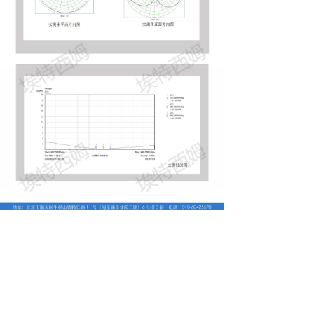
낀
끈
끶
끐
公司简介
产品中心
天线定制
联系我们
北京埃特西姆通信技术有限公司
地址：
北京市顺义区牛栏山镇腾仁路11号6号楼
电话：
+86-10-60425570