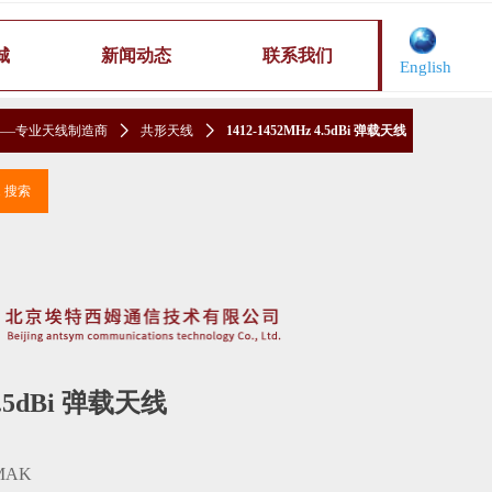
城
新闻动态
联系我们
English
——专业天线制造商
ꄲ
共形天线
ꄲ
1412-1452MHz 4.5dBi 弹载天线
끠
搜索
 4.5dBi 弹载天线
MAK