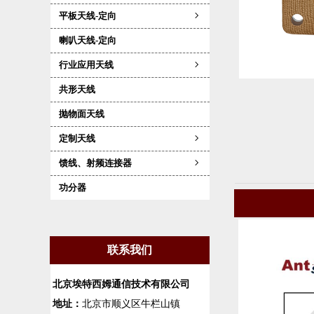
平板天线-定向
ꁇ
喇叭天线-定向
行业应用天线
ꁇ
共形天线
抛物面天线
定制天线
ꁇ
馈线、射频连接器
ꁇ
功分器
联系我们
北京埃特西姆通信技术有限公司
地址：
北京市顺义区牛栏山镇