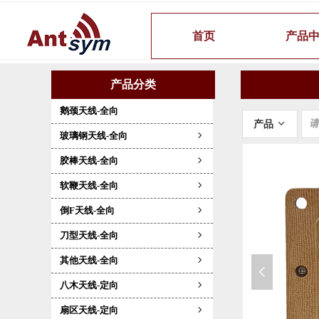
首页
产品
产品分类
鹅颈天线-全向
产品
ꀁ
玻璃钢天线-全向
ꁇ
胶棒天线-全向
ꁇ
软鞭天线-全向
ꁇ
倒F天线-全向
ꁇ
刀型天线-全向
ꁇ
其他天线-全向
ꁇ
넳
八木天线-定向
ꁇ
扇区天线-定向
ꁇ