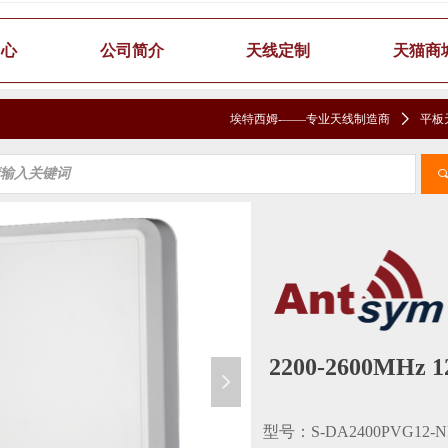
中心
公司简介
天线定制
天猫商
埃特西姆-——专业天线制造商
ꄲ
平板
2200-2600MH
넲
型号：S-DA2400PVG12-