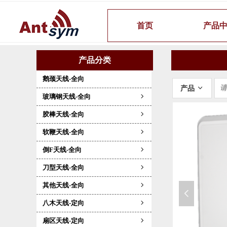
首页
产品
产品分类
鹅颈天线-全向
产品
ꀁ
玻璃钢天线-全向
ꁇ
胶棒天线-全向
ꁇ
软鞭天线-全向
ꁇ
倒F天线-全向
ꁇ
刀型天线-全向
ꁇ
其他天线-全向
ꁇ
넳
八木天线-定向
ꁇ
扇区天线-定向
ꁇ