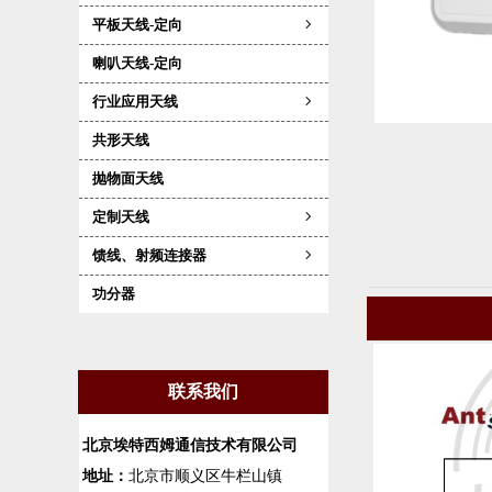
平板天线-定向
ꁇ
喇叭天线-定向
行业应用天线
ꁇ
共形天线
抛物面天线
定制天线
ꁇ
馈线、射频连接器
ꁇ
功分器
联系我们
北京埃特西姆通信技术有限公司
地址：
北京市顺义区牛栏山镇