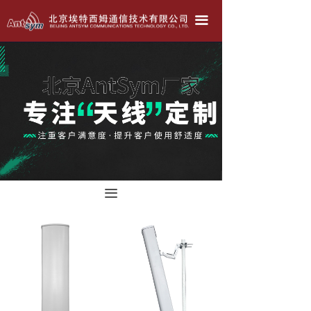
北京埃特西姆---只为生产好天线！！！
끀
公司简介
产品中心
天线定做
联系我们
公司动态
끀