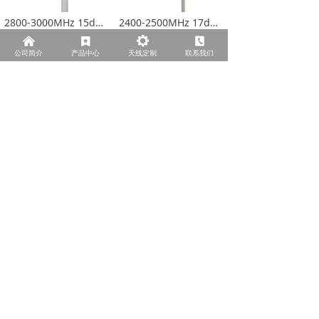
2800-3000MHz 15dBi 扇区天线
2400-2500MHz 17dBi 垂直水平双极化定向扇区天线
了解更多>
了解更多>
낀
끈
끶
끐
公司简介
产品中心
天线定制
联系我们
3300-3700MHz 15dbi 扇区定向天线
3300-3600MHz 10dbi 扇区定向天线
了解更多>
了解更多>
上一页
1
/
2
下一页