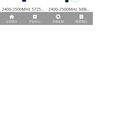
2400-2500MHz 5725-5850MHz 2dBi 橡胶棒天线
2400-2500MHz 3dBi 13橡胶棒折弯天线
了解更多>
了解更多>
낀
끈
끶
끐
公司简介
产品中心
天线定制
联系我们
1428-1448MHz 2dBi 橡胶棒天线 SMAJ
880-960MHz 1dBi 橡胶棒天线
了解更多>
了解更多>
上一页
1
/
3
下一页