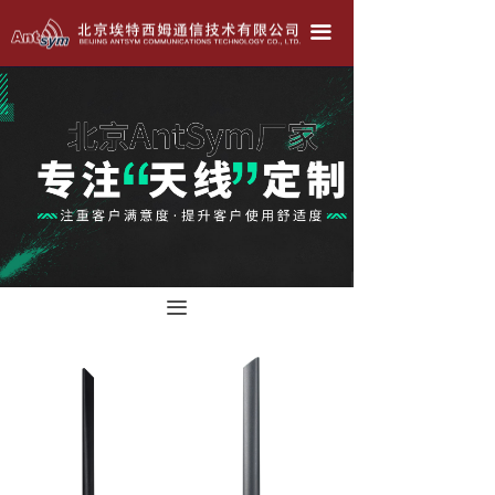
北京埃特西姆---只为生产好天线！！！
끀
公司简介
产品中心
天线定做
联系我们
公司动态
끀