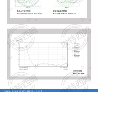
낀
끈
끶
끐
公司简介
产品中心
天线定制
联系我们
北京埃特西姆通信技术有限公司
地址：
北京市顺义区牛栏山镇腾仁路11号6号楼