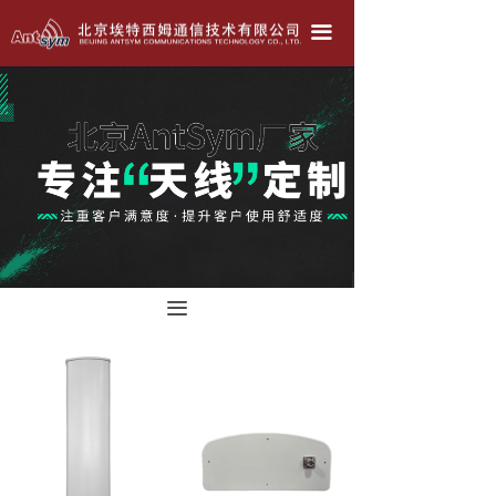
北京埃特西姆---只为生产好天线！！！
끀
公司简介
产品中心
天线定做
联系我们
公司动态
끀